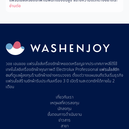
อ่านต่อ
วอช เอนจอย
แฟรนไชส์เครื่องซักผ้าหยอดเหรียญ
จากประเทศเกาหลีใต้ใช้
เทคโนโลยีเครื่องซักผ้าคุณภาพดี Electrolux Professional
แฟรนไชส์ซัก
อบ
ที่ดูแลผู้
ลงทุนร้านซักผ้า
อย่างครบวงจร ตั้งแต่วางแผนจนถึงวันเริ่มธุรกิจ
แฟรนไชส์ร้านซักผ้า
รับประกันเครื่อง 3 ปี
เปิดร้านสะดวกซัก
ได้ภายใน 2
เดือน
เกี่ยวกับเรา
เหตุผลที่ควรลงทุน
นักลงทุน
ขั้นตอนการดำเนินงาน
ข่าวสาร
สาขา