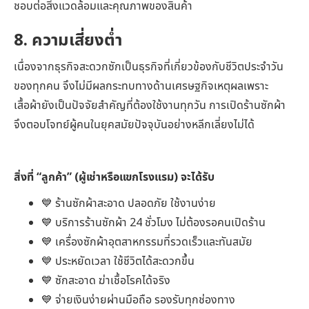
ชอบต่อสิ่งแวดล้อมและคุณภาพของสินค้า
8. ความเสี่ยงต่ำ
เนื่องจากธุรกิจสะดวกซักเป็นธุรกิจที่เกี่ยวข้องกับชีวิตประจำวัน
ของทุกคน จึงไม่มีผลกระทบทางด้านเศรษฐกิจเหตุผลเพราะ
เสื้อผ้ายังเป็นปัจจัยสำคัญที่ต้องใช้งานทุกวัน การเปิดร้านซักผ้า
จึงตอบโจทย์ผู้คนในยุคสมัยปัจจุบันอย่างหลีกเลี่ยงไม่ได้
สิ่งที่ “ลูกค้า” (ผู้เช่าหรือแขกโรงแรม) จะได้รับ
💙 ร้านซักผ้าสะอาด ปลอดภัย ใช้งานง่าย
💙 บริการร้านซักผ้า 24 ชั่วโมง ไม่ต้องรอคนเปิดร้าน
💙 เครื่องซักผ้าอุตสาหกรรมที่รวดเร็วและทันสมัย
💙 ประหยัดเวลา ใช้ชีวิตได้สะดวกขึ้น
💙 ซักสะอาด ฆ่าเชื้อโรคได้จริง
💙 จ่ายเงินง่ายผ่านมือถือ รองรับทุกช่องทาง