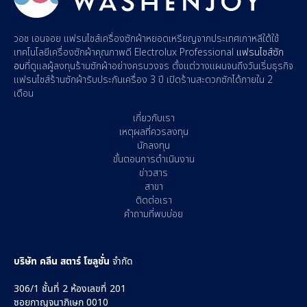
วอช เอนจอย
แฟรนไชส์เครื่องซักผ้าหยอดเหรียญ
จากประเทศเกาหลีใต้ใช้
เทคโนโลยีเครื่องซักผ้าคุณภาพดี Electrolux Professional
แฟรนไชส์ซัก
อบ
ที่ดูแลผู้
ลงทุนร้านซักผ้า
อย่างครบวงจร ตั้งแต่วางแผนจนถึงวันเริ่มธุรกิจ
แฟรนไชส์ร้านซักผ้า
รับประกันเครื่อง 3 ปี
เปิดร้านสะดวกซัก
ได้ภายใน 2
เดือน
เกี่ยวกับเรา
เหตุผลที่ควรลงทุน
นักลงทุน
ขั้นตอนการดำเนินงาน
ข่าวสาร
สาขา
ติดต่อเรา
คำถามที่พบบ่อย
บริษัท คลีน สตาร์ โซลูชั่น
จำกัด
306/1 ชั้นที่ 2 ห้องเลขที่ 201
ซอยกาญจนาภิเษก 0010