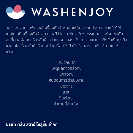
วอช เอนจอย
แฟรนไชส์เครื่องซักผ้าหยอดเหรียญ
จากประเทศเกาหลีใต้ใช้
เทคโนโลยีเครื่องซักผ้าคุณภาพดี Electrolux Professional
แฟรนไชส์ซัก
อบ
ที่ดูแลผู้
ลงทุนร้านซักผ้า
อย่างครบวงจร ตั้งแต่วางแผนจนถึงวันเริ่มธุรกิจ
แฟรนไชส์ร้านซักผ้า
รับประกันเครื่อง 3 ปี
เปิดร้านสะดวกซัก
ได้ภายใน 2
เดือน
เกี่ยวกับเรา
เหตุผลที่ควรลงทุน
นักลงทุน
ขั้นตอนการดำเนินงาน
ข่าวสาร
สาขา
ติดต่อเรา
คำถามที่พบบ่อย
บริษัท คลีน สตาร์ โซลูชั่น
จำกัด