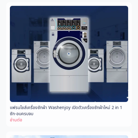
แฟรนไชส์เครื่องซักผ้า Washenjoy เปิดตัวเครื่องซักผ้าใหม่ 2 in 1
ซัก-อบครบจบ
อ่านต่อ