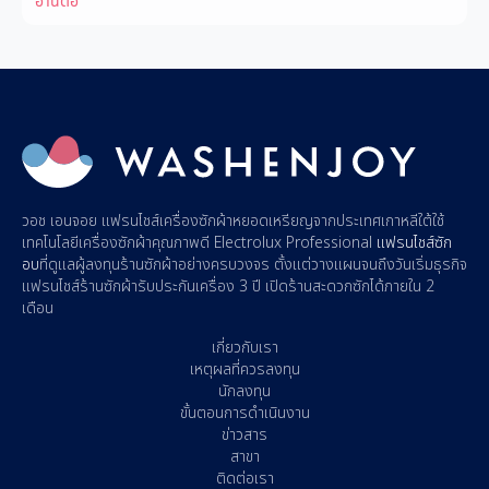
อ่านต่อ
วอช เอนจอย
แฟรนไชส์เครื่องซักผ้าหยอดเหรียญ
จากประเทศเกาหลีใต้ใช้
เทคโนโลยีเครื่องซักผ้าคุณภาพดี Electrolux Professional
แฟรนไชส์ซัก
อบ
ที่ดูแลผู้
ลงทุนร้านซักผ้า
อย่างครบวงจร ตั้งแต่วางแผนจนถึงวันเริ่มธุรกิจ
แฟรนไชส์ร้านซักผ้า
รับประกันเครื่อง 3 ปี
เปิดร้านสะดวกซัก
ได้ภายใน 2
เดือน
เกี่ยวกับเรา
เหตุผลที่ควรลงทุน
นักลงทุน
ขั้นตอนการดำเนินงาน
ข่าวสาร
สาขา
ติดต่อเรา