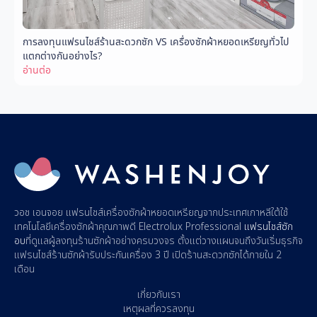
การลงทุนแฟรนไชส์ร้านสะดวกซัก VS เครื่องซักผ้าหยอดเหรียญทั่วไป
แตกต่างกันอย่างไร?
อ่านต่อ
วอช เอนจอย
แฟรนไชส์เครื่องซักผ้าหยอดเหรียญ
จากประเทศเกาหลีใต้ใช้
เทคโนโลยีเครื่องซักผ้าคุณภาพดี Electrolux Professional
แฟรนไชส์ซัก
อบ
ที่ดูแลผู้
ลงทุนร้านซักผ้า
อย่างครบวงจร ตั้งแต่วางแผนจนถึงวันเริ่มธุรกิจ
แฟรนไชส์ร้านซักผ้า
รับประกันเครื่อง 3 ปี
เปิดร้านสะดวกซัก
ได้ภายใน 2
เดือน
เกี่ยวกับเรา
เหตุผลที่ควรลงทุน