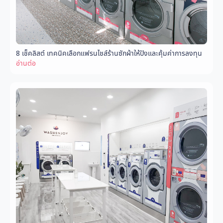
8 เช็คลิสต์ เทคนิคเลือกแฟรนไชส์ร้านซักผ้าให้ปังและคุ้มค่าการลงทุน
อ่านต่อ