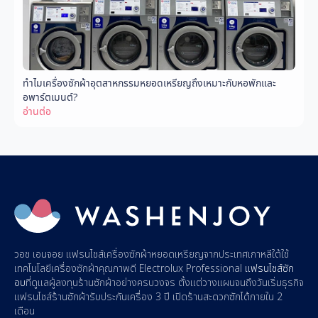
ทำไมเครื่องซักผ้าอุตสาหกรรมหยอดเหรียญถึงเหมาะกับหอพักและ
อพาร์ตเมนต์?
อ่านต่อ
วอช เอนจอย
แฟรนไชส์เครื่องซักผ้าหยอดเหรียญ
จากประเทศเกาหลีใต้ใช้
เทคโนโลยีเครื่องซักผ้าคุณภาพดี Electrolux Professional
แฟรนไชส์ซัก
อบ
ที่ดูแลผู้
ลงทุนร้านซักผ้า
อย่างครบวงจร ตั้งแต่วางแผนจนถึงวันเริ่มธุรกิจ
แฟรนไชส์ร้านซักผ้า
รับประกันเครื่อง 3 ปี
เปิดร้านสะดวกซัก
ได้ภายใน 2
เดือน