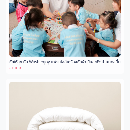
ซักให้สุข กับ Washenjoy แฟรนไชส์เครื่องซักผ้า ปันสุขถึงบ้านนกขมิ้น
อ่านต่อ