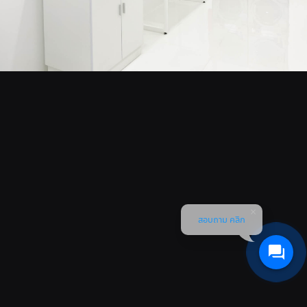
สอบถาม คลิก